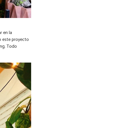
r en la
io este proyecto
ing. Todo