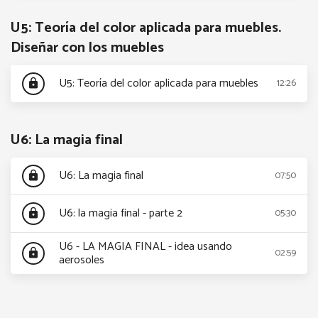
U5: Teoría del color aplicada para muebles.
Diseñar con los muebles
U5: Teoría del color aplicada para muebles
12:26
lock
U6: La magia final
U6: La magia final
07:50
lock
U6: la magia final - parte 2
05:30
lock
U6 - LA MAGIA FINAL - idea usando
02:59
lock
aerosoles