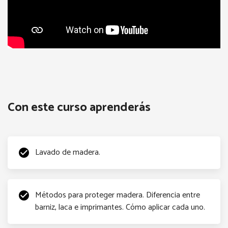
Reutilizando y diseñando con muebles.
Con este curso aprenderás
Lavado de madera.
check_circle
Métodos para proteger madera. Diferencia entre
check_circle
barniz, laca e imprimantes. Cómo aplicar cada uno.