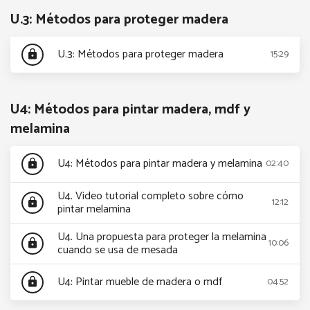
U.3: Métodos para proteger madera
U.3: Métodos para proteger madera
15:29
lock
U4: Métodos para pintar madera, mdf y
melamina
U4: Métodos para pintar madera y melamina
02:40
lock
U4. Video tutorial completo sobre cómo
12:12
lock
pintar melamina
U4. Una propuesta para proteger la melamina
10:06
lock
cuando se usa de mesada
U4: Pintar mueble de madera o mdf
04:52
lock