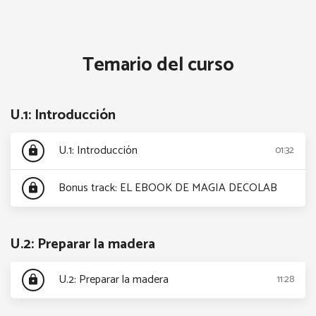
Temario del curso
U.1: Introducción
U.1: Introducción
01:32
lock
Bonus track: EL EBOOK DE MAGIA DECOLAB
lock
U.2: Preparar la madera
U.2: Preparar la madera
11:28
lock