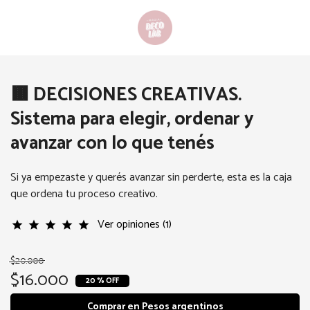
🟫 DECISIONES CREATIVAS.
Sistema para elegir, ordenar y
avanzar con lo que tenés
Si ya empezaste y querés avanzar sin perderte, esta es la caja
que ordena tu proceso creativo.
Ver opiniones (1)
star
star
star
star
star
$20.000
$16.000
20 % OFF
Comprar en Pesos argentinos