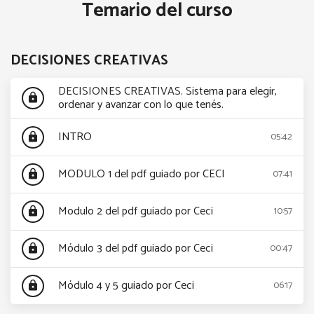
Temario del curso
DECISIONES CREATIVAS
DECISIONES CREATIVAS. Sistema para elegir,
lock
ordenar y avanzar con lo que tenés.
INTRO
05:42
lock
MODULO 1 del pdf guiado por CECI
07:41
lock
Modulo 2 del pdf guiado por Ceci
10:57
lock
Módulo 3 del pdf guiado por Ceci
00:47
lock
Módulo 4 y 5 guiado por Ceci
06:17
lock