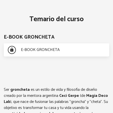
🟫E-BOOK LA CASA CREATIVA (Groncheta)
Temario del curso
E-BOOK GRONCHETA
E-BOOK GRONCHETA
lock
Ser
groncheta
es un estilo de vida y filosofía de diseño
creado por la mentora argentina
Ceci Gerpe
(de
Magia Deco
Lab
), que nace de fusionar las palabras "groncha" y "cheta". Su
objetivo es transformar tu casa y tu vida usando la