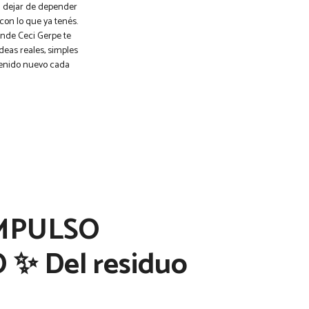
a dejar de depender
con lo que ya tenés.
onde Ceci Gerpe te
deas reales, simples
enido nuevo cada
IMPULSO
✨ Del residuo