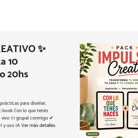
REATIVO ✨
ta 10
to 20hs
prácticas para diseñar,
 E-book Con lo que tenés
vivo 1:1 grupal conmigo ✔
H y uso IA
Ver más detalles