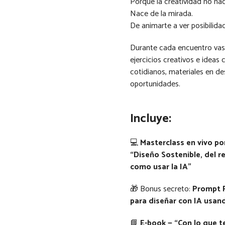
Porque la creatividad no na
Nace de la mirada.
De animarte a ver posibilida
Durante cada encuentro vas 
ejercicios creativos e ideas
cotidianos, materiales en d
oportunidades.
Incluye:
💻
Masterclass en vivo po
“Diseño Sostenible, del re
como usar la IA”
🎁 Bonus secreto:
Prompt 
para diseñar con IA usand
📘
E-book — “Con lo que t