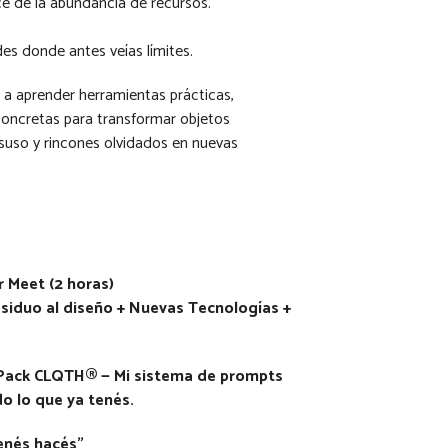
ce de la abundancia de recursos.
des donde antes veías límites.
a aprender herramientas prácticas,
 concretas para transformar objetos
esuso y rincones olvidados en nuevas
r Meet (2 horas)
siduo al dise
ñ
o + Nuevas Tecnologías +
Pack CLQTH® — Mi sistema de prompts
o lo que ya tenés.
enés hacés”