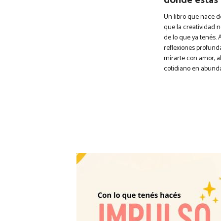
donde estás
Un libro que nace d
que la creatividad n
de lo que ya tenés. A
reflexiones profundas
mirarte con amor, a
cotidiano en abunda