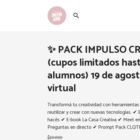
search
✨ PACK IMPULSO C
(cupos limitados has
alumnos) 19 de agos
virtual
Transformá tu creatividad con herramientas 
reutilizar y crear con nuevas tecnologías. ✔
hacés ✔ E-book La Casa Creativa ✔ Meet en 
Preguntas en directo ✔ Prompt Pack CLQT
$50.000