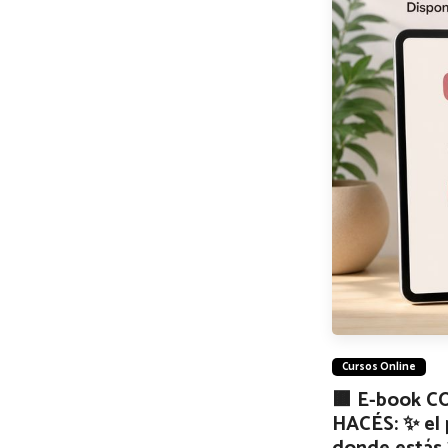
Cursos Online
🟫 E-book 
HACÉS: ✨ el 