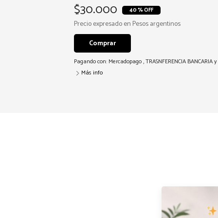
$30.000
40 % OFF
Precio expresado en Pesos argentinos
Comprar
Pagando con:
Mercadopago
,
TRASNFERENCIA BANCARIA
y
Más info
✨ PACK IMPULSO CREATIVO ✨ (cupos limi