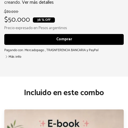
creando.
Ver más detalles
$80.000
$50.000
38 % OFF
Precio expresado en Pesos argentinos
Comprar
Pagando con:
Mercadopago
,
TRASNFERENCIA BANCARIA
y
PayPal
Más info
COMBO LIBRO LA CASA CREATIVA +
Comprar
CURSO CASA CREATIVA
Incluido en este combo